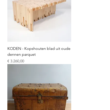
KODEN - Kopshouten blad uit oude
dennen parquet
Prijs
€ 3.260,00