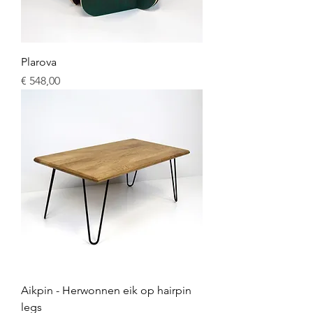
Plarova
Prijs
€ 548,00
Aikpin - Herwonnen eik op hairpin
legs