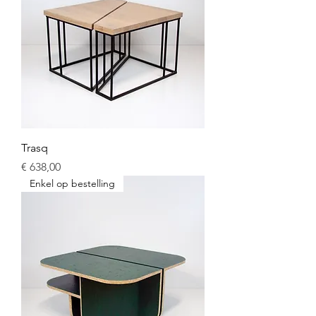
Trasq
Prijs
€ 638,00
Enkel op bestelling