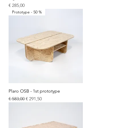
Prijs
€ 285,00
Prototype - 50 %
Plaro OSB - 1st prototype
Normale prijs
Verkoopprijs
€ 583,00
€ 291,50