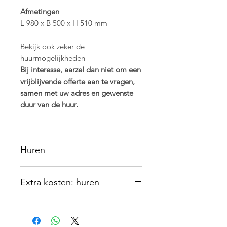
Afmetingen
L 980 x B 500 x H 510 mm
Bekijk ook zeker de
huurmogelijkheden
Bij interesse, aarzel dan niet om een
vrijblijvende offerte aan te vragen,
samen met uw adres en gewenste
duur van de huur.
Huren
Dit product kan ook gehuurd
Extra kosten: huren
worden voor bepaalde duur. Hierbij
rekenen we er wel op dat je het
Naast een maandelijkse kost, wordt
object behandeld alsof het jouw
er ook een leveringskost samen met
eigendom is.
een waarborg in rekening gebracht.