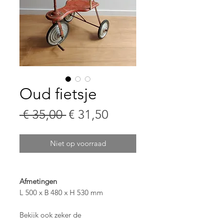
Oud fietsje
Normale
Verkoopprijs
 € 35,00 
€ 31,50
prijs
Niet op voorraad
Afmetingen
L 500 x B 480 x H 530 mm
Bekijk ook zeker de