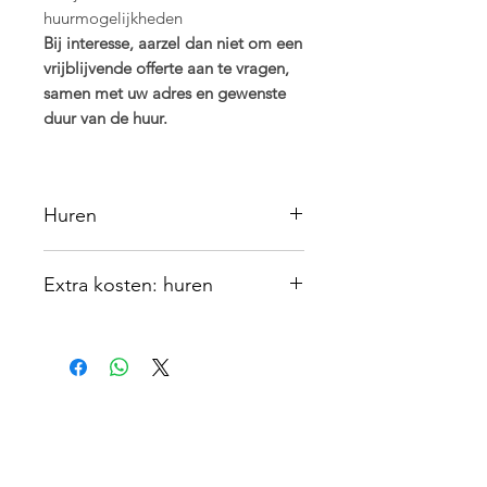
huurmogelijkheden
Bij interesse, aarzel dan niet om een
vrijblijvende offerte aan te vragen,
samen met uw adres en gewenste
duur van de huur.
Huren
Dit product kan ook gehuurd
Extra kosten: huren
worden voor bepaalde duur. Hierbij
rekenen we er wel op dat je het
Naast een maandelijkse kost, wordt
object behandeld alsof het jouw
er ook een leveringskost samen met
eigendom is.
een waarborg in rekening
gebracht. De leveringskost is
afhankelijk van waar u woont.
Binnen deze kost zit het leveren, het
plaatsen en terug ophalen van het